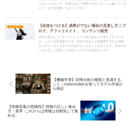
うまくいかない方、実例をあげて簡潔にやるべきことを書いている
ので、まずは実践してみてください！
【自信をつける】成果がでない場合の見直し方｜ブ
ビジネス
ログ、アフィリエイト 、コンテンツ販売
現状を変えようとネットビジネスに取り組む人が増えてきていま
す。しかし全然成果がでず、SNSで自分より短期間で大きな成果
を上げている人を見つけ自信がなくなることがあります。現在のや
り方を正しく見直して自信をつける方法を紹介します。
【機械学習】回帰分析の種類と意識する
こと｜statsmodelsを使ってモデル作成か
ら検証
【情報収集の危険性】情報の正しい集め
方・基準 -これからは情報は自動化して集
める-