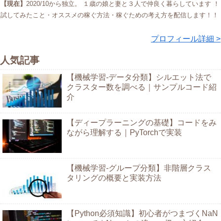
【現在】
2020/10から独立。 １歳の娘と妻と３人で仲良く暮らしています ！
試してみたこと・オススメの稼ぐ方法・稼ぐための考え方を配信します！！
プロフィール詳細 >
人気記事
【機械学習-データ分類】シルエット法で
クラスター数を調べる｜サンプルコード紹
介
【ディープラーニングの基礎】コードをみ
ながら理解する｜PyTorchで実装
【機械学習-グループ分類】非階層クラス
タリングの概要と実装方法
【Python必須知識】初心者がつまづくNaN