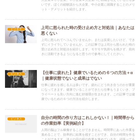
いです。ぼくの経験談から大企業、中小企業に就職することのメリ
ット・デメリットを紹介します。
上司に怒られた時の受け止め方と対処法｜あなたは
ビジネス
悪くない
上司に怒られてヘコんでいませんか。または反発したいけど、でき
ずにイライラしていませんか。この記事では上司から怒られた時の
受け止め方と対処法を紹介します。モヤモヤ気持ちを残さず、前向
きに活動できるようになると思うので参考にしてください。
【仕事に疲れた】健康でいるための６つの方法＋α
ビジネス
｜健康状態でないと成果はでない
仕事に疲れを感じる人は多いです。疲れにどう向き合うのかが重要
になってきます。健康でいることができたら仕事もうまくいき、プ
ライベートも良い方向に進む好循環が生まれます。この記事では健
康でいるための６つの方法を紹介します。
自分の時間の作り方はこれしかない！｜時間帯から
ビジネス
の作業効率【実例紹介】
人間の脳はフル稼働することができません。時間帯にあった作業を
進めることで、効率的に結果を残すことができ、自分の時間を作る
ことができます。淡々の目の前の作業を進めている方、頑張っても