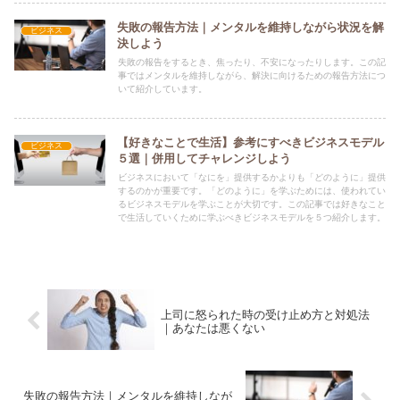
失敗の報告方法｜メンタルを維持しながら状況を解
ビジネス
決しよう
失敗の報告をするとき、焦ったり、不安になったりします。この記
事ではメンタルを維持しながら、解決に向けるための報告方法につ
いて紹介しています。
【好きなことで生活】参考にすべきビジネスモデル
ビジネス
５選｜併用してチャレンジしよう
ビジネスにおいて「なにを」提供するかよりも「どのように」提供
するのかが重要です。「どのように」を学ぶためには、使われてい
るビジネスモデルを学ぶことが大切です。この記事では好きなこと
で生活していくために学ぶべきビジネスモデルを５つ紹介します。
上司に怒られた時の受け止め方と対処法
｜あなたは悪くない
失敗の報告方法｜メンタルを維持しなが