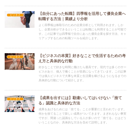
【自分にあった転職】四季報を活用して優良企業へ
ビジネス
転職する方法｜業績より分析
よく四季報は株取引のための企業分析として利用されます。しか
し、企業分析ができるということは転職にも利用することが可能で
す。この記事では四季報で自分にあった優良企業を探す方法、キャ
リアップするための転職ツールを紹介します。
【ビジネスの本質】好きなことで生活するための考
ビジネス
え方と具体的な行動
好きなことで好きな時間に働けたら最高です。現代では多くのサー
ビスがあり、個人で働くことが容易になってきています。この記事
では個人ビジネスで大事な本質と生活費を稼げるようになるまでの
具体的な行動について紹介します。
【成果を出すには】勘違いしてはいけない「捨て
ビジネス
る」認識と具体的な方法
成果をあげるためには「捨てる」ことが重要だと言われています。
何かを捨てることで新しい成果がついてきます。まぎれもない事実
ですが、間違った認識をしている人が多いので「捨てる」とはどう
いうことなのか、具体的な方法を含めて説明します。