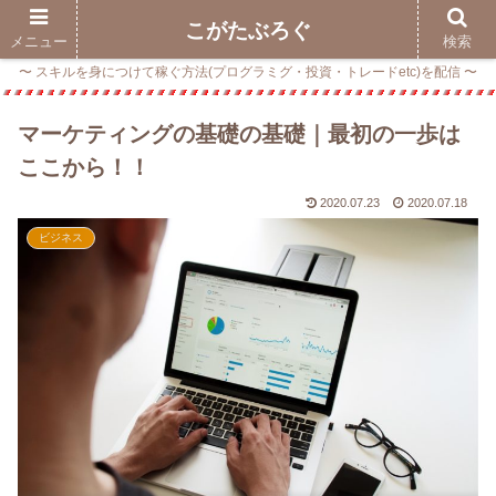
こがたぶろぐ
メニュー
検索
〜 スキルを身につけて稼ぐ方法(プログラミグ・投資・トレードetc)を配信 〜
マーケティングの基礎の基礎｜最初の一歩は
ここから！！
2020.07.23
2020.07.18
ビジネス