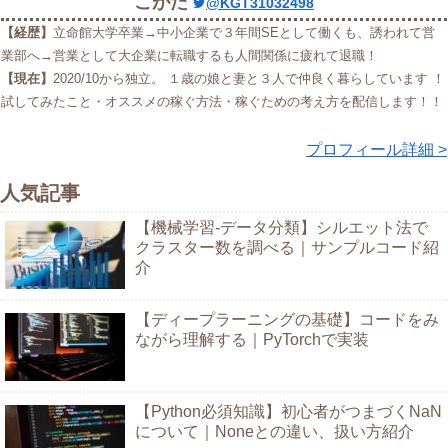
こがた
@KGT31032498
【経歴】
立命館大学卒業→中小企業で３年間SEとして働くも、誘われて営
業部へ→営業として大企業に転職するも人間関係に疲れて退職！
【現在】
2020/10から独立。 １歳の娘と妻と３人で仲良く暮らしています ！
試してみたこと・オススメの稼ぐ方法・稼ぐための考え方を配信します！！
プロフィール詳細 >
人気記事
【機械学習-データ分類】シルエット法で
クラスター数を調べる｜サンプルコード紹
介
【ディープラーニングの基礎】コードをみ
ながら理解する｜PyTorchで実装
【Python必須知識】初心者がつまづくNaN
について｜Noneとの違い、扱い方紹介