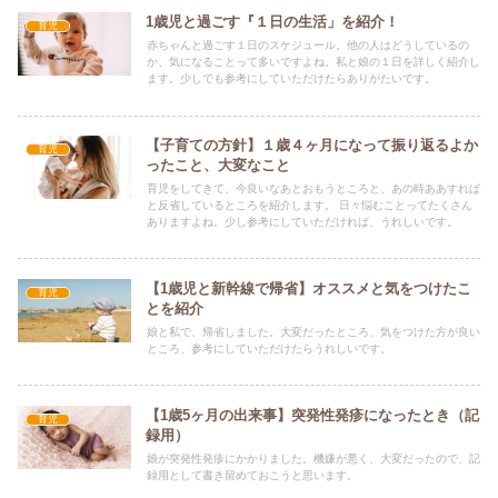
1歳児と過ごす『１日の生活」を紹介！
育児
赤ちゃんと過ごす１日のスケジュール。他の人はどうしているの
か、気になることって多いですよね。私と娘の１日を詳しく紹介し
ます。少しでも参考にしていただけたらありがたいです。
【子育ての方針】１歳４ヶ月になって振り返るよか
育児
ったこと、大変なこと
育児をしてきて、今良いなあとおもうところと、あの時ああすれば
と反省しているところを紹介します。 日々悩むことってたくさん
ありますよね。少し参考にしていただければ、うれしいです。
【1歳児と新幹線で帰省】オススメと気をつけたこ
育児
とを紹介
娘と私で、帰省しました。大変だったところ、気をつけた方が良い
ところ、参考にしていただけたらうれしいです。
【1歳5ヶ月の出来事】突発性発疹になったとき（記
育児
録用）
娘が突発性発疹にかかりました。機嫌が悪く、大変だったので、記
録用として書き留めておこうと思います。