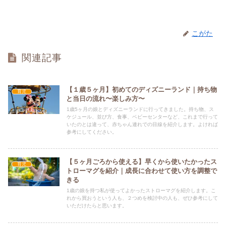
こがた
関連記事
【１歳５ヶ月】初めてのディズニーランド｜持ち物
育児
と当日の流れ〜楽しみ方〜
1歳5ヶ月の娘とディズニーランドに行ってきました。持ち物、ス
ケジュール、並び方、食事、ベビーセンターなど、これまで行って
いたのとは違って、赤ちゃん連れでの目線を紹介します。よければ
参考にしてください。
【５ヶ月ごろから使える】早くから使いたかったス
育児
トローマグを紹介｜成長に合わせて使い方を調整で
きる
1歳の娘を持つ私が使ってよかったストローマグを紹介します。こ
れから買おうという人も、２つめを検討中の人も、ぜひ参考にして
いただけたらと思います。