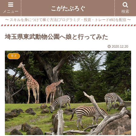
こがたぶろぐ
メニュー
検索
〜 スキルを身につけて稼ぐ方法(プログラミグ・投資・トレードetc)を配信 〜
埼玉県東武動物公園へ娘と行ってみた
2020.12.20
育児