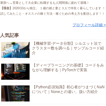
業部へ→営業として大企業に転職するも人間関係に疲れて退職！
【現在】
2020/10から独立。 １歳の娘と妻と３人で仲良く暮らしています ！
試してみたこと・オススメの稼ぐ方法・稼ぐための考え方を配信します！！
プロフィール詳細 >
人気記事
【機械学習-データ分類】シルエット法で
クラスター数を調べる｜サンプルコード紹
介
【ディープラーニングの基礎】コードをみ
ながら理解する｜PyTorchで実装
【Python必須知識】初心者がつまづくNaN
について｜Noneとの違い、扱い方紹介