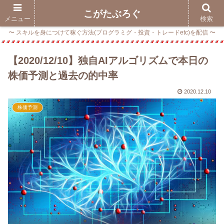
こがたぶろぐ
メニュー
検索
〜 スキルを身につけて稼ぐ方法(プログラミグ・投資・トレードetc)を配信 〜
【2020/12/10】独自AIアルゴリズムで本日の
株価予測と過去の的中率
2020.12.10
株価予測