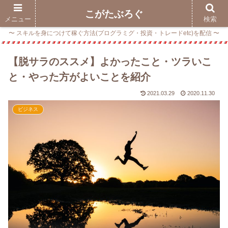
こがたぶろぐ
メニュー
検索
〜 スキルを身につけて稼ぐ方法(プログラミグ・投資・トレードetc)を配信 〜
【脱サラのススメ】よかったこと・ツラいこ
と・やった方がよいことを紹介
2021.03.29
2020.11.30
ビジネス